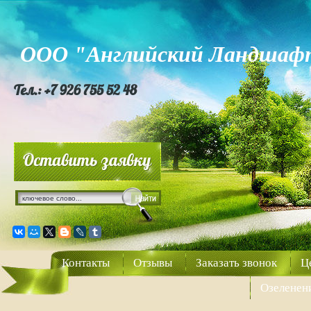
ООО "Английский Ландшаф
Тел.:
+7 926 755 52 48
Контакты
Отзывы
Заказать звонок
Ц
Озеленени