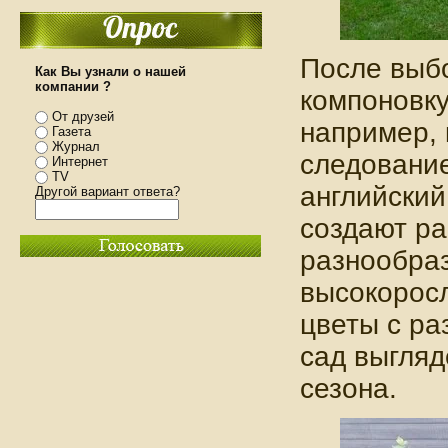
После выб
Как Вы узнали о нашей
компании ?
компоновку
От друзей
например, 
Газета
Журнал
следование
Интернет
TV
английский
Другой вариант ответа?
создают ра
разнообра
высокоросл
цветы с ра
сад выгляд
сезона.