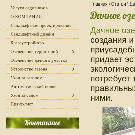
Главная
\
Статьи
\ Д
Услуги садовников
Дачное оз
О КОМПАНИИ
Ландшафтное проектирование
Дачное оз
Ландшафтный дизайн
создания и
Благоустройство
приусадебн
Озеленение территорий
придает эс
Озеленение дачного участка
экологичес
Устройство газона
потребует 
Уход за газоном
правильных
Автоматический полив
Уход за садом
ними.
Прайс-лист